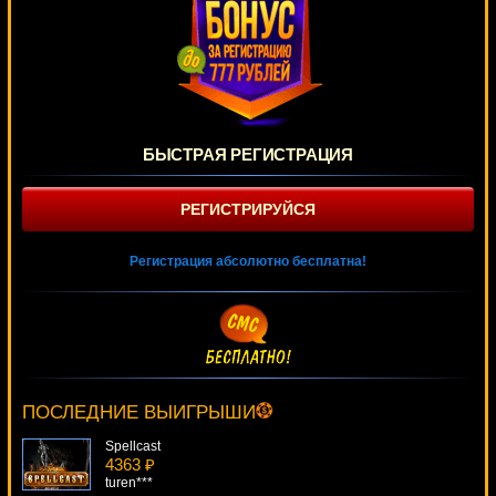
БЫСТРАЯ РЕГИСТРАЦИЯ
РЕГИСТРИРУЙСЯ
Регистрация абсолютно бесплатна!
Captain Venture
4519 ₽
Root77***
ПОСЛЕДНИЕ ВЫИГРЫШИ
Spellcast
4363 ₽
turen***