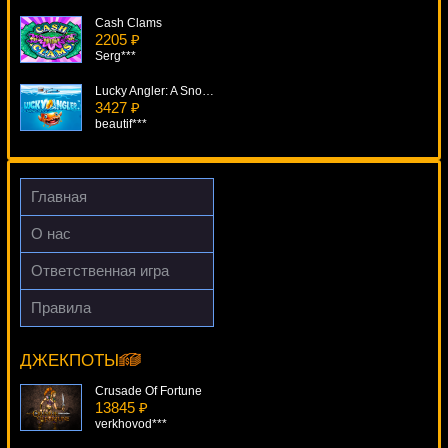
Cash Clams
2205 ₽
Serg***
Lucky Angler: A Snowy Catch
3427 ₽
beautif***
A Christmas Carol
4369 ₽
tank***
Главная
She's A Rich Girl
О нас
1596 ₽
Serg***
Ответственная игра
Monster Mania
Правила
3044 ₽
Isle O' Plenty
kat***
17328 ₽
Deni***
ДЖЕКПОТЫ
Crusade Of Fortune
13845 ₽
verkhovod***