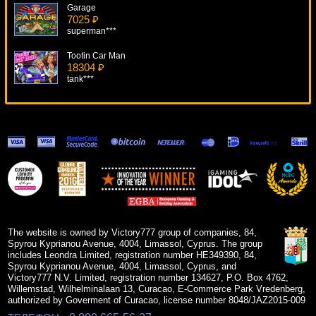
Garage
7025 ₽
superman***
Tootin Car Man
18304 ₽
tank***
Dungeons & Dragons: Crystal Caverns
18803 ₽
SmileLow***
Break Da Bank
12959 ₽
drink***
The Riches Of Don Quixote
13144 ₽
alex***
The website is owned by Victory777 group of companies, 84,
Spyrou Kyprianou Avenue, 4004, Limassol, Cyprus. The group
includes Leondra Limited, registration number HE349390, 84,
Spyrou Kyprianou Avenue, 4004, Limassol, Cyprus, and
Victory777 N.V. Limited, registration number 134627, P.O. Box 4762,
Willemstad, Wilhelminalaan 13, Curacao, E-Commerce Park Vredenberg,
authorized by Goverment of Curacao, license number 8048/JAZ2015-009