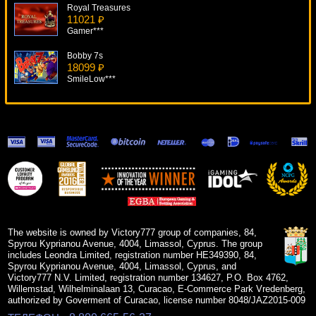
Royal Treasures
11021 ₽
Gamer***
Bobby 7s
18099 ₽
SmileLow***
Mad Scientist
7759 ₽
Serg***
Super Fun 21
13754 ₽
Panamer***
Pacific Attack
19204 ₽
number***
The website is owned by Victory777 group of companies, 84,
Spyrou Kyprianou Avenue, 4004, Limassol, Cyprus. The group
includes Leondra Limited, registration number HE349390, 84,
Spyrou Kyprianou Avenue, 4004, Limassol, Cyprus, and
Victory777 N.V. Limited, registration number 134627, P.O. Box 4762,
Willemstad, Wilhelminalaan 13, Curacao, E-Commerce Park Vredenberg,
authorized by Goverment of Curacao, license number 8048/JAZ2015-009