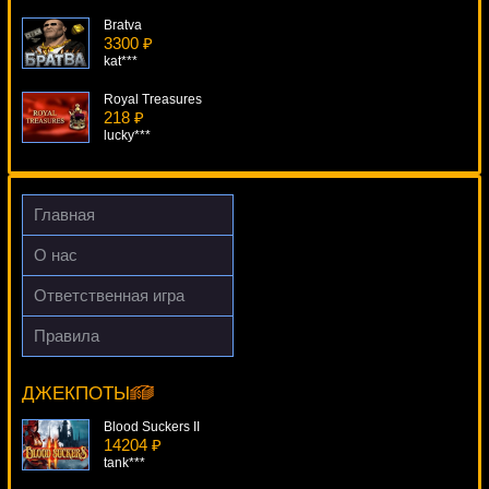
Bratva
3300 ₽
kat***
Royal Treasures
218 ₽
lucky***
Genie Wild
4356 ₽
turen***
Главная
Xfactor Scratch
О нас
4848 ₽
SmileLow***
Ответственная игра
Arabian Nights
Правила
4498 ₽
California Gold
tank***
5254 ₽
Panamer***
ДЖЕКПОТЫ
Blood Suckers II
14204 ₽
tank***