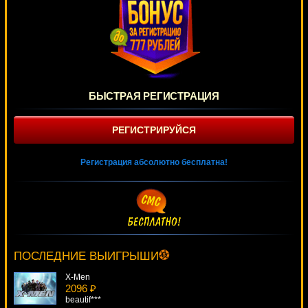
БЫСТРАЯ РЕГИСТРАЦИЯ
РЕГИСТРИРУЙСЯ
Регистрация абсолютно бесплатна!
Sweet Life
4195 ₽
DenisVS***
ПОСЛЕДНИЕ ВЫИГРЫШИ
X-Men
2096 ₽
beautif***