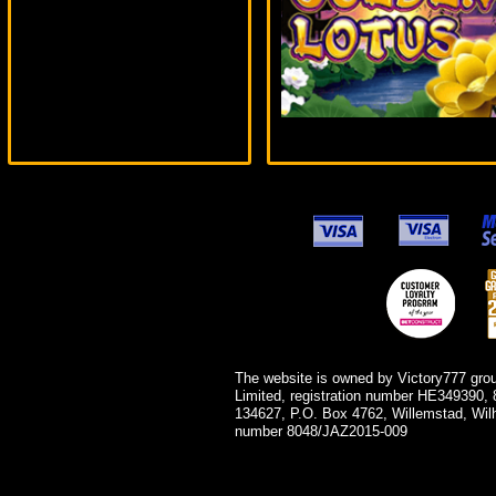
Panamer***
The website is owned by Victory777 gro
Limited, registration number HE349390, 
134627, P.O. Box 4762, Willemstad, Wil
number 8048/JAZ2015-009