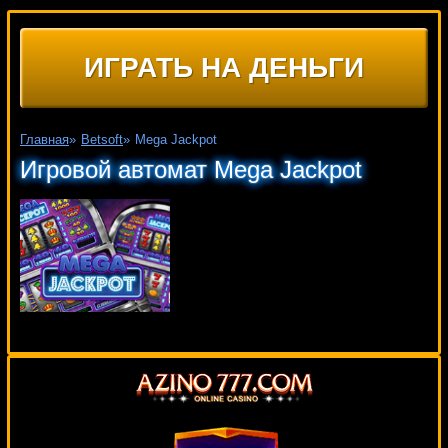
ИГРАТЬ НА ДЕНЬГИ
Главная
»
Betsoft
»
Mega Jackpot
Игровой автомат Mega Jackpot