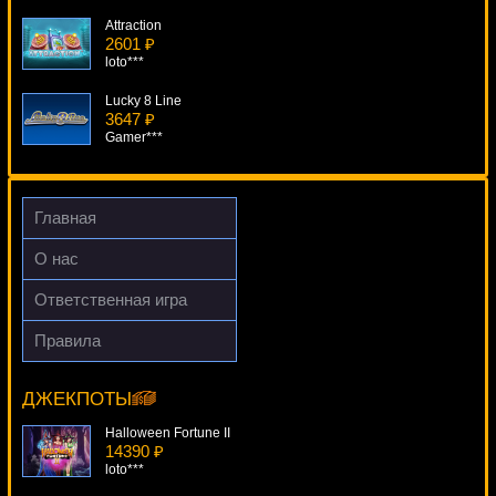
Attraction
2601 ₽
loto***
Lucky 8 Line
3647 ₽
Gamer***
Cash Farm
2149 ₽
lucky***
Главная
Coyote Moon
О нас
463 ₽
tank***
Ответственная игра
Mega Glam Life
Правила
4285 ₽
Star Attraction
ivan-lev***
10258 ₽
Deni***
ДЖЕКПОТЫ
Halloween Fortune II
14390 ₽
loto***