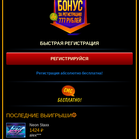
БЫСТРАЯ РЕГИСТРАЦИЯ
РЕГИСТРИРУЙСЯ
Регистрация абсолютно бесплатна!
Secret Forest
4636 ₽
beautif***
ПОСЛЕДНИЕ ВЫИГРЫШИ
Neon Staxx
1424 ₽
alex***