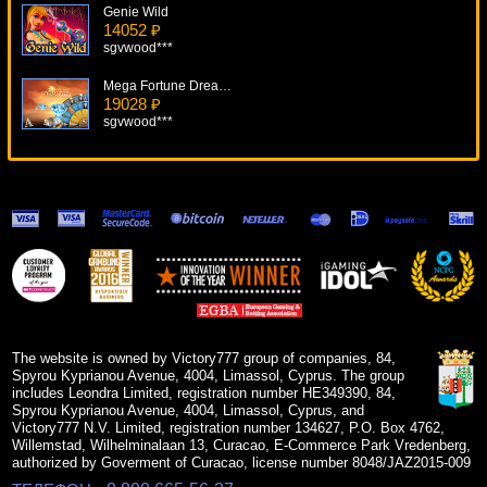
Genie Wild
14052 ₽
sgvwood***
Mega Fortune Dreams
19028 ₽
sgvwood***
Football Rules!
6882 ₽
SmileLow***
Orca
8403 ₽
drink***
Venetian Rose
11699 ₽
alex***
The website is owned by Victory777 group of companies, 84,
Spyrou Kyprianou Avenue, 4004, Limassol, Cyprus. The group
includes Leondra Limited, registration number HE349390, 84,
Spyrou Kyprianou Avenue, 4004, Limassol, Cyprus, and
Victory777 N.V. Limited, registration number 134627, P.O. Box 4762,
Willemstad, Wilhelminalaan 13, Curacao, E-Commerce Park Vredenberg,
authorized by Goverment of Curacao, license number 8048/JAZ2015-009