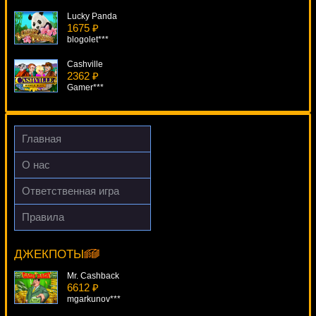
Lucky Panda
1675 ₽
blogolet***
Cashville
2362 ₽
Gamer***
Battlestar Galactica
3211 ₽
SmileLow***
Главная
Back In Time
О нас
4431 ₽
Gamer***
Ответственная игра
Diamond Dreams
Правила
2292 ₽
Plenty On Twenty
Lucy***
11534 ₽
loto***
ДЖЕКПОТЫ
Mr. Cashback
6612 ₽
mgarkunov***