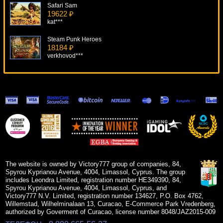
Safari Sam
19622 ₽
kat***
Steam Punk Heroes
18184 ₽
verkhovod***
Captain Venture
12501 ₽
mgarkunov***
The Angler
18750 ₽
Serg***
Fruits And Royals
12595 ₽
aleg***
The website is owned by Victory777 group of companies, 84,
Spyrou Kyprianou Avenue, 4004, Limassol, Cyprus. The group
includes Leondra Limited, registration number HE349390, 84,
Spyrou Kyprianou Avenue, 4004, Limassol, Cyprus, and
Victory777 N.V. Limited, registration number 134627, P.O. Box 4762,
Willemstad, Wilhelminalaan 13, Curacao, E-Commerce Park Vredenberg,
authorized by Goverment of Curacao, license number 8048/JAZ2015-009