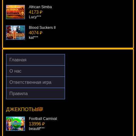
African Simba
4173 ₽
Lucy***
Blood Suckers II
4074 ₽
kat***
Mystic Secrets
3725 ₽
aleg***
Главная
Stickers
О нас
923 ₽
loto***
Ответственная игра
Garden Party
Правила
3176 ₽
Dolphin Reef
Serg***
15819 ₽
number***
ДЖЕКПОТЫ
Football Carnival
13996 ₽
beautif***