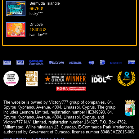
Bermuda Triangle
6676 ₽
lucky***
Dr Love
18404 ₽
ivan-lev***
Keno
17742 ₽
Egoistik***
Ho Ho Ho
6831 ₽
beautif***
Mega-Joker
17297 ₽
Egoistik***
The website is owned by Victory777 group of companies, 84,
Spyrou Kyprianou Avenue, 4004, Limassol, Cyprus. The group
includes Leondra Limited, registration number HE349390, 84,
Spyrou Kyprianou Avenue, 4004, Limassol, Cyprus, and
Victory777 N.V. Limited, registration number 134627, P.O. Box 4762,
Willemstad, Wilhelminalaan 13, Curacao, E-Commerce Park Vredenberg,
authorized by Goverment of Curacao, license number 8048/JAZ2015-009