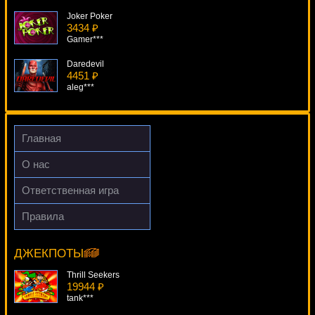
Joker Poker
3434 ₽
Gamer***
Daredevil
4451 ₽
aleg***
Double Magic
3142 ₽
beautif***
Главная
Wasabi-San
О нас
1651 ₽
ivan-lev***
Ответственная игра
Fairytale Legends: Hansel & Gretel
Правила
4811 ₽
Gemscapades
SmileLow***
15744 ₽
turen***
ДЖЕКПОТЫ
Thrill Seekers
19944 ₽
tank***