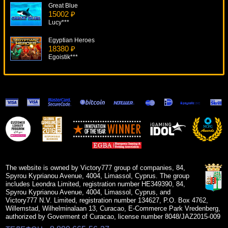
Great Blue
15002 ₽
Lucy***
Egyptian Heroes
18380 ₽
Egoistik***
Spanish Blackjack
6424 ₽
turen***
Tiger Vs Bear
18570 ₽
tank***
Wolf Cub
18952 ₽
aleg***
The website is owned by Victory777 group of companies, 84,
Spyrou Kyprianou Avenue, 4004, Limassol, Cyprus. The group
includes Leondra Limited, registration number HE349390, 84,
Spyrou Kyprianou Avenue, 4004, Limassol, Cyprus, and
Victory777 N.V. Limited, registration number 134627, P.O. Box 4762,
Willemstad, Wilhelminalaan 13, Curacao, E-Commerce Park Vredenberg,
authorized by Goverment of Curacao, license number 8048/JAZ2015-009