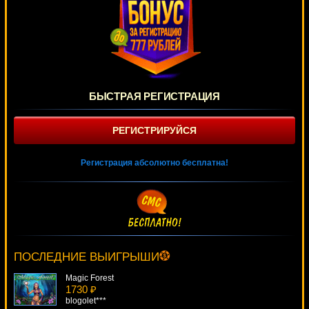
БЫСТРАЯ РЕГИСТРАЦИЯ
РЕГИСТРИРУЙСЯ
Регистрация абсолютно бесплатна!
True Illusions
1939 ₽
Serg***
ПОСЛЕДНИЕ ВЫИГРЫШИ
Magic Forest
1730 ₽
blogolet***