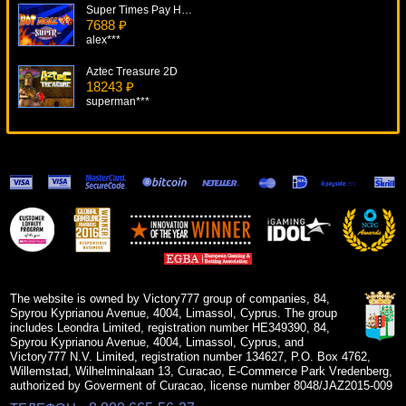
Super Times Pay Hot Roll
7688 ₽
alex***
Aztec Treasure 2D
18243 ₽
superman***
Fruits And Royals
17508 ₽
verkhovod***
Jewel Of The Arts
17061 ₽
Panamer***
Ice Hockey
13913 ₽
mgarkunov***
The website is owned by Victory777 group of companies, 84,
Spyrou Kyprianou Avenue, 4004, Limassol, Cyprus. The group
includes Leondra Limited, registration number HE349390, 84,
Spyrou Kyprianou Avenue, 4004, Limassol, Cyprus, and
Victory777 N.V. Limited, registration number 134627, P.O. Box 4762,
Willemstad, Wilhelminalaan 13, Curacao, E-Commerce Park Vredenberg,
authorized by Goverment of Curacao, license number 8048/JAZ2015-009