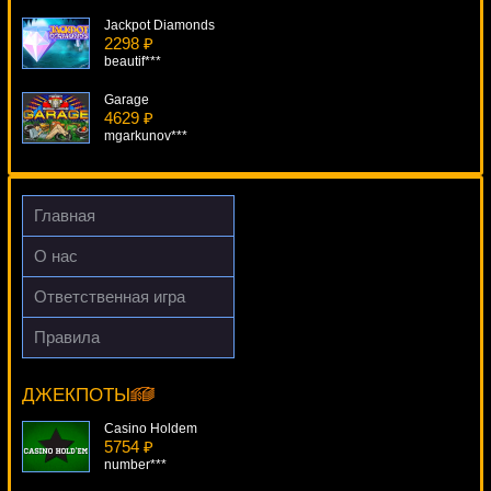
Jackpot Diamonds
2298 ₽
beautif***
Garage
4629 ₽
mgarkunov***
Captain Venture
3358 ₽
blogolet***
Главная
Firestarter
О нас
1831 ₽
DenisVS***
Ответственная игра
Rock The Boat
Правила
3604 ₽
Warlords – Crystals Of Power
ivan-lev***
11812 ₽
turen***
ДЖЕКПОТЫ
Casino Holdem
5754 ₽
number***