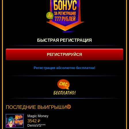
БЫСТРАЯ РЕГИСТРАЦИЯ
РЕГИСТРИРУЙСЯ
Регистрация абсолютно бесплатна!
Jacks Or Better
2590 ₽
Egoistik***
ПОСЛЕДНИЕ ВЫИГРЫШИ
Magic Money
3542 ₽
DenisVS***