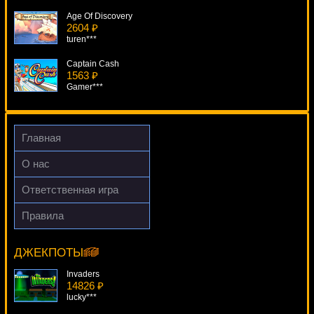
Age Of Discovery
2604 ₽
turen***
Captain Cash
1563 ₽
Gamer***
Frankenstein
2618 ₽
Lucy***
Главная
Stash Of The Titans
О нас
304 ₽
number***
Ответственная игра
Boom Bucks
Правила
1420 ₽
Gorilla
mgarkunov***
12601 ₽
Root77***
ДЖЕКПОТЫ
Invaders
14826 ₽
lucky***