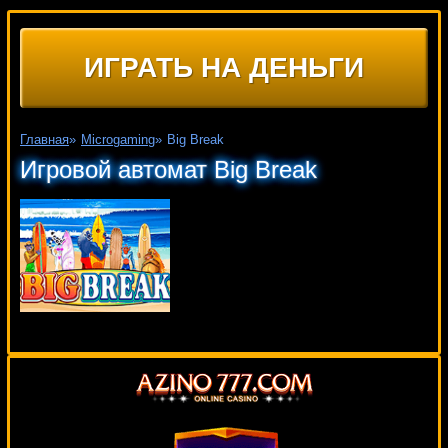
ИГРАТЬ НА ДЕНЬГИ
Главная
»
Microgaming
»
Big Break
Игровой автомат Big Break