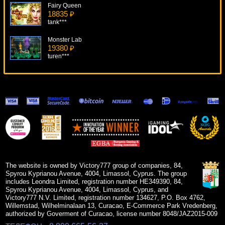
Fairy Queen
18835 ₽
tank***
Monster Lab
19380 ₽
turen***
Desert Treasure
15280 ₽
ivan-lev***
Super Joker VIP
16729 ₽
number***
Enchanted Woods
18213 ₽
mgarkunov***
The website is owned by Victory777 group of companies, 84,
Spyrou Kyprianou Avenue, 4004, Limassol, Cyprus. The group
includes Leondra Limited, registration number HE349390, 84,
Spyrou Kyprianou Avenue, 4004, Limassol, Cyprus, and
Victory777 N.V. Limited, registration number 134627, P.O. Box 4762,
Willemstad, Wilhelminalaan 13, Curacao, E-Commerce Park Vredenberg,
authorized by Goverment of Curacao, license number 8048/JAZ2015-009