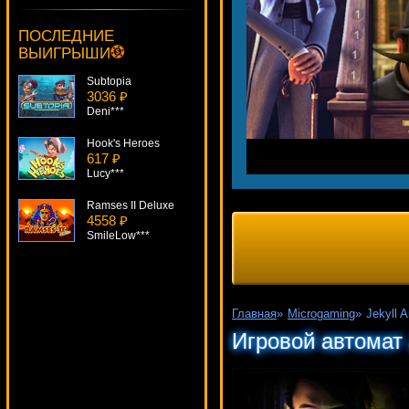
Triangulation
2837 ₽
ПОСЛЕДНИЕ
loto***
ВЫИГРЫШИ
Subtopia
3036 ₽
Deni***
Hook's Heroes
617 ₽
Lucy***
Ramses II Deluxe
4558 ₽
SmileLow***
Baywatch
671 ₽
turen***
Главная
»
Microgaming
»
Jekyll 
Jingle Bells
Игровой автомат 
182 ₽
verkhovod***
Robinson
2296 ₽