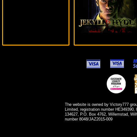
blogolet***
The website is owned by Victory777 gro
Limited, registration number HE349390, 
134627, P.O. Box 4762, Willemstad, Wil
number 8048/JAZ2015-009