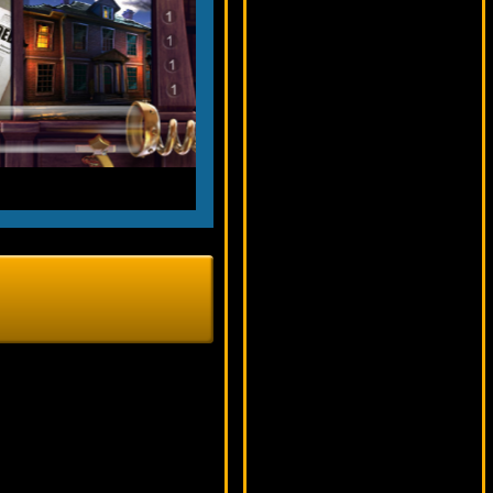
14004 ₽
mgarkunov***
Leagues Of Fortune
14423 ₽
DenisVS***
Retro Reels
18581 ₽
Serg***