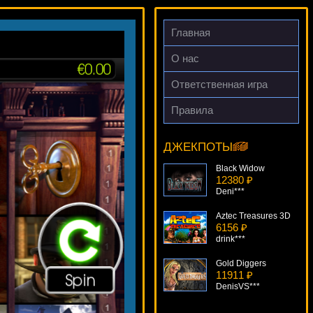
Главная
О нас
Ответственная игра
Правила
The Mummy
14573 ₽
kat***
ДЖЕКПОТЫ
Black Widow
12380 ₽
Deni***
Aztec Treasures 3D
6156 ₽
drink***
Gold Diggers
11911 ₽
DenisVS***
Cashanova