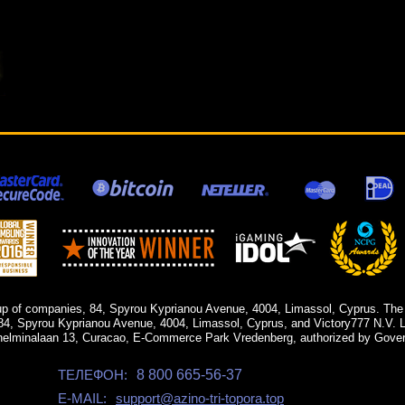
up of companies, 84, Spyrou Kyprianou Avenue, 4004, Limassol, Cyprus. The
84, Spyrou Kyprianou Avenue, 4004, Limassol, Cyprus, and Victory777 N.V. Li
helminalaan 13, Curacao, E-Commerce Park Vredenberg, authorized by Gover
ТЕЛЕФОН:
8 800 665-56-37
E-MAIL:
support@azino-tri-topora.top