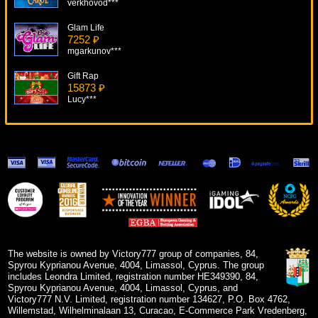
verkhovod***
Glam Life
7252 ₽
mgarkunov***
Gift Rap
15873 ₽
Lucy***
Hidden Loot
5702 ₽
ivan-lev***
Supe It Up
17605 ₽
loto***
Super Dice
15722 ₽
blogolet***
The website is owned by Victory777 group of companies, 84,
Spyrou Kyprianou Avenue, 4004, Limassol, Cyprus. The group
includes Leondra Limited, registration number HE349390, 84,
Spyrou Kyprianou Avenue, 4004, Limassol, Cyprus, and
Victory777 N.V. Limited, registration number 134627, P.O. Box 4762,
Willemstad, Wilhelminalaan 13, Curacao, E-Commerce Park Vredenberg,