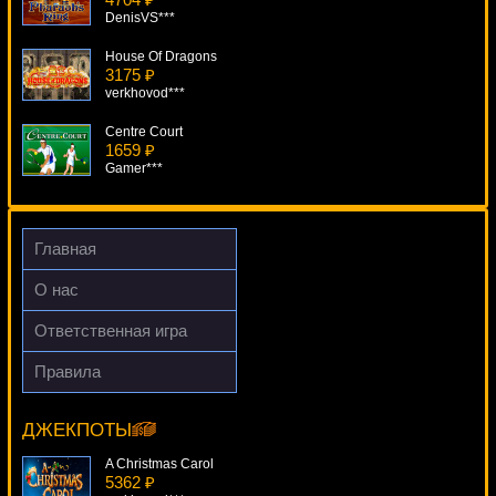
DenisVS***
House Of Dragons
3175 ₽
verkhovod***
Centre Court
1659 ₽
Gamer***
Slot-O-Pol Deluxe
1406 ₽
Egoistik***
Главная
Ramses II
О нас
3740 ₽
beautif***
Ответственная игра
Crime Scene
Правила
3675 ₽
Big Top
Root77***
9679 ₽
beautif***
ДЖЕКПОТЫ
A Christmas Carol
5362 ₽