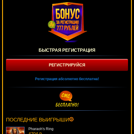
БЫСТРАЯ РЕГИСТРАЦИЯ
РЕГИСТРИРУЙСЯ
Регистрация абсолютно бесплатна!
Reel King
2683 ₽
lucky***
ПОСЛЕДНИЕ ВЫИГРЫШИ
Pharaoh's Ring
4704 ₽