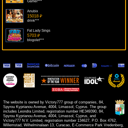
Gamer***
Anubix
15018 ₽
drink***
Fat Lady Sings
5703 ₽
blogolet***
Mugshot Madness
11046 ₽
Deni***
Marco Polo
11089 ₽
ivan-lev***
American Roulette
13790 ₽
aleg***
The website is owned by Victory777 group of companies, 84,
Spyrou Kyprianou Avenue, 4004, Limassol, Cyprus. The group
includes Leondra Limited, registration number HE349390, 84,
Spyrou Kyprianou Avenue, 4004, Limassol, Cyprus, and
Victory777 N.V. Limited, registration number 134627, P.O. Box 4762,
Willemstad, Wilhelminalaan 13, Curacao, E-Commerce Park Vredenberg,