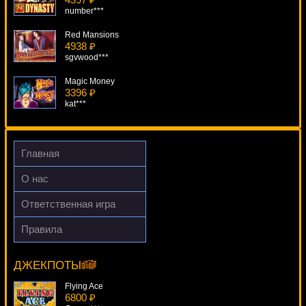
number***
Red Mansions
4938 ₽
sgvwood***
Magic Money
3396 ₽
kat***
Noah's Ark
2758 ₽
loto***
Главная
Turaga (Тюряга)
О нас
2689 ₽
Root77***
Ответственная игра
Roman Riches
Правила
3415 ₽
Juice'n'Fruits
tank***
17520 ₽
DenisVS***
ДЖЕКПОТЫ
Flying Ace
6800 ₽