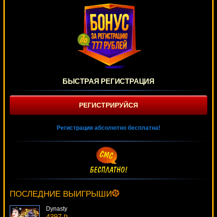
БЫСТРАЯ РЕГИСТРАЦИЯ
РЕГИСТРИРУЙСЯ
Регистрация абсолютно бесплатна!
Boom Bucks
2705 ₽
kat***
ПОСЛЕДНИЕ ВЫИГРЫШИ
Dynasty
4397 ₽