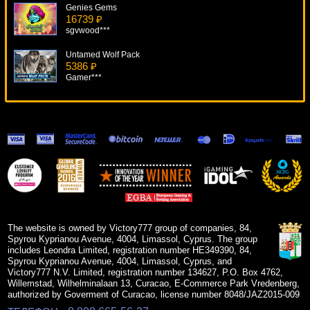
Genies Gems
16739 ₽
sgvwood***
Untamed Wolf Pack
5386 ₽
Gamer***
Fantastic Four
12845 ₽
DenisVS***
Cash Farm
18228 ₽
Deni***
More Gold Diggin
8902 ₽
Egoistik***
The website is owned by Victory777 group of companies, 84,
Spyrou Kyprianou Avenue, 4004, Limassol, Cyprus. The group
includes Leondra Limited, registration number HE349390, 84,
Spyrou Kyprianou Avenue, 4004, Limassol, Cyprus, and
Victory777 N.V. Limited, registration number 134627, P.O. Box 4762,
Willemstad, Wilhelminalaan 13, Curacao, E-Commerce Park Vredenberg,
authorized by Goverment of Curacao, license number 8048/JAZ2015-009