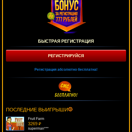
БЫСТРАЯ РЕГИСТРАЦИЯ
РЕГИСТРИРУЙСЯ
Регистрация абсолютно бесплатна!
Gopher Gold
2035 ₽
beautif***
ПОСЛЕДНИЕ ВЫИГРЫШИ
Fruit Farm
3269 ₽
superman***