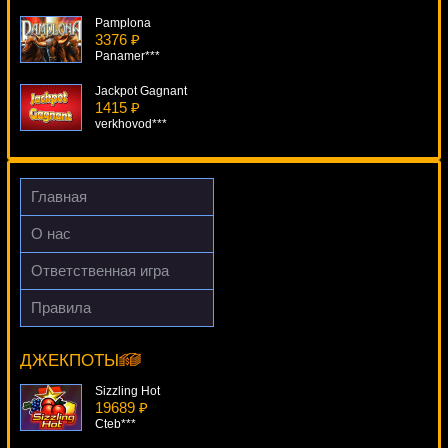
Pamplona
3376 ₽
Panamer***
Jackpot Gagnant
1415 ₽
verkhovod***
Fantastic Four
4354 ₽
blogolet***
Главная
Pirate
О нас
2726 ₽
aleg***
Ответственная игра
Shaaark Superbet
Правила
315 ₽
Sweet Harvest
beautif***
12334 ₽
Serg***
ДЖЕКПОТЫ
Sizzling Hot
19689 ₽
Cteb***