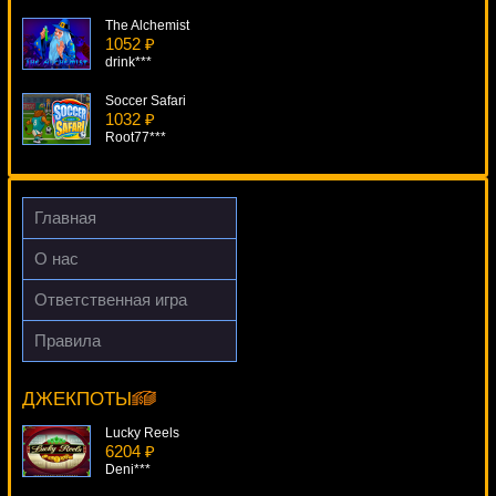
The Alchemist
1052 ₽
drink***
Soccer Safari
1032 ₽
Root77***
Three Wishes
1069 ₽
alex***
Главная
Wild Rockets
О нас
4919 ₽
aleg***
Ответственная игра
Old Timer
Правила
1628 ₽
House Of Dragons
kat***
8060 ₽
Lucy***
ДЖЕКПОТЫ
Lucky Reels
6204 ₽
Deni***