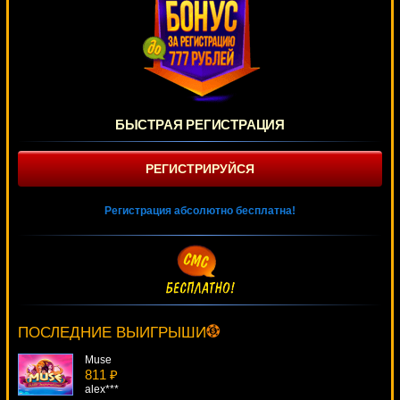
БЫСТРАЯ РЕГИСТРАЦИЯ
РЕГИСТРИРУЙСЯ
Регистрация абсолютно бесплатна!
Football Fans
1775 ₽
verkhovod***
ПОСЛЕДНИЕ ВЫИГРЫШИ
Muse
811 ₽
alex***