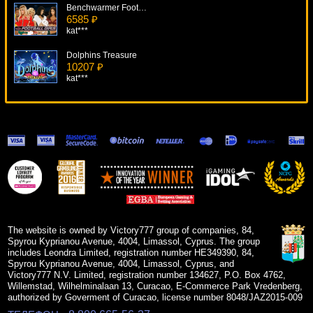
Benchwarmer Football Girls
6585 ₽
kat***
Dolphins Treasure
10207 ₽
kat***
Jewel Of The Arts
18408 ₽
turen***
Stickers
13009 ₽
blogolet***
Bratva
11431 ₽
Root77***
The website is owned by Victory777 group of companies, 84,
Spyrou Kyprianou Avenue, 4004, Limassol, Cyprus. The group
includes Leondra Limited, registration number HE349390, 84,
Spyrou Kyprianou Avenue, 4004, Limassol, Cyprus, and
Victory777 N.V. Limited, registration number 134627, P.O. Box 4762,
Willemstad, Wilhelminalaan 13, Curacao, E-Commerce Park Vredenberg,
authorized by Goverment of Curacao, license number 8048/JAZ2015-009