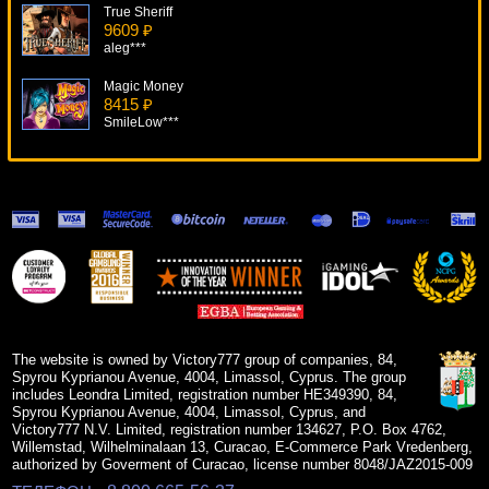
True Sheriff
9609 ₽
aleg***
Magic Money
8415 ₽
SmileLow***
Cool Buck
19508 ₽
blogolet***
Magic Forest
12025 ₽
blogolet***
Monster Mania
17264 ₽
blogolet***
The website is owned by Victory777 group of companies, 84,
Spyrou Kyprianou Avenue, 4004, Limassol, Cyprus. The group
includes Leondra Limited, registration number HE349390, 84,
Spyrou Kyprianou Avenue, 4004, Limassol, Cyprus, and
Victory777 N.V. Limited, registration number 134627, P.O. Box 4762,
Willemstad, Wilhelminalaan 13, Curacao, E-Commerce Park Vredenberg,
authorized by Goverment of Curacao, license number 8048/JAZ2015-009