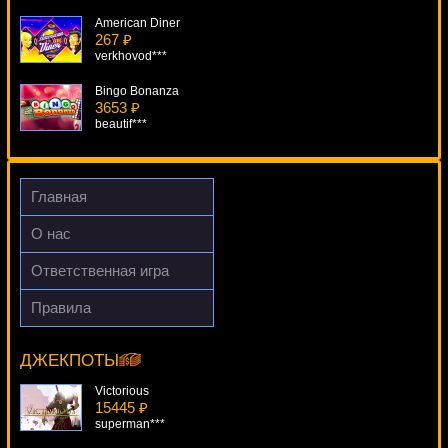
American Diner
267 ₽
verkhovod***
Bingo Bonanza
3653 ₽
beautif***
Inferno
4041 ₽
superman***
Главная
Elven Princess
О нас
2218 ₽
mgarkunov***
Ответственная игра
Golden Sevens
Правила
4374 ₽
Hot Chance
ivan-lev***
17546 ₽
Root77***
ДЖЕКПОТЫ
Victorious
15445 ₽
superman***