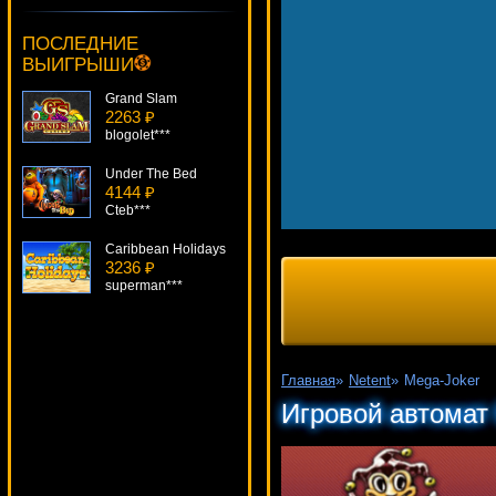
The Snake Charmer
1622 ₽
ПОСЛЕДНИЕ
Gamer***
ВЫИГРЫШИ
Grand Slam
2263 ₽
blogolet***
Under The Bed
4144 ₽
Cteb***
Caribbean Holidays
3236 ₽
superman***
In Bloom
2648 ₽
beautif***
Главная
»
Netent
»
Mega-Joker
Throne Of Egypt
Игровой автомат
4958 ₽
tank***
Mermaid's Pearl
625 ₽