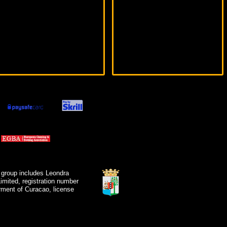
 group includes Leondra
mited, registration number
ment of Curacao, license