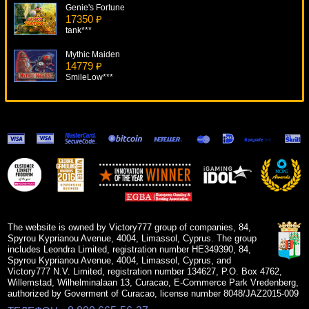
Genie's Fortune
17350 ₽
tank***
Mythic Maiden
14779 ₽
SmileLow***
Vacation Station
18915 ₽
Cteb***
Elven Princess
12297 ₽
drink***
Siberian Storm
6701 ₽
kat***
The website is owned by Victory777 group of companies, 84,
Spyrou Kyprianou Avenue, 4004, Limassol, Cyprus. The group
includes Leondra Limited, registration number HE349390, 84,
Spyrou Kyprianou Avenue, 4004, Limassol, Cyprus, and
Victory777 N.V. Limited, registration number 134627, P.O. Box 4762,
Willemstad, Wilhelminalaan 13, Curacao, E-Commerce Park Vredenberg,
authorized by Goverment of Curacao, license number 8048/JAZ2015-009