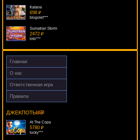
Katana
698 ₽
blogolet***
Sumatran Storm
2472 ₽
loto***
Big Kahuna
2565 ₽
superman***
Главная
Fire Hawk
О нас
641 ₽
SmileLow***
Ответственная игра
Loch Ness Loot
Правила
4507 ₽
Treasures Of Icewind Dale
Serg***
8751 ₽
Lucy***
ДЖЕКПОТЫ
At The Copa
5780 ₽
lucky***