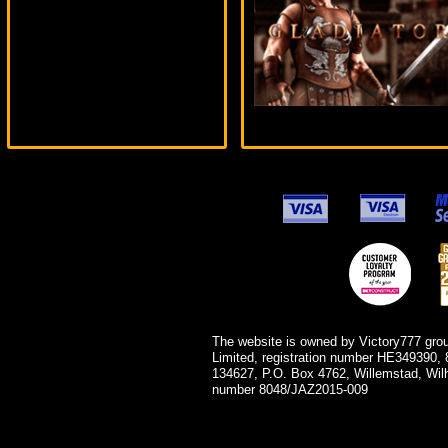
Deni***
The website is owned by Victory777 gro
Limited, registration number HE349390, 
134627, P.O. Box 4762, Willemstad, Wil
number 8048/JAZ2015-009