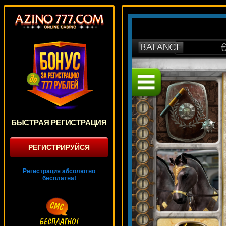
БЫСТРАЯ РЕГИСТРАЦИЯ
РЕГИСТРИРУЙСЯ
Регистрация абсолютно
бесплатна!