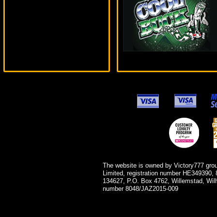
SmileLow***
The website is owned by Victory777 gro
Limited, registration number HE349390, 
134627, P.O. Box 4762, Willemstad, Wil
number 8048/JAZ2015-009