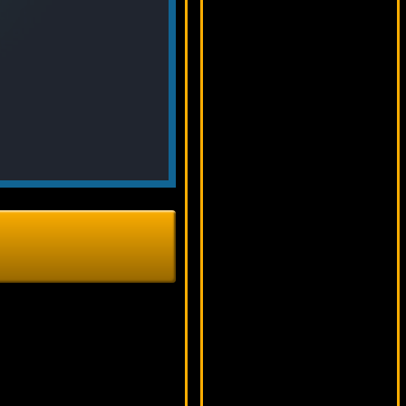
5250 ₽
Serg***
Aztec Gold
12778 ₽
sgvwood***
Single Deck Blackjack Professional Series
18392 ₽
Panamer***