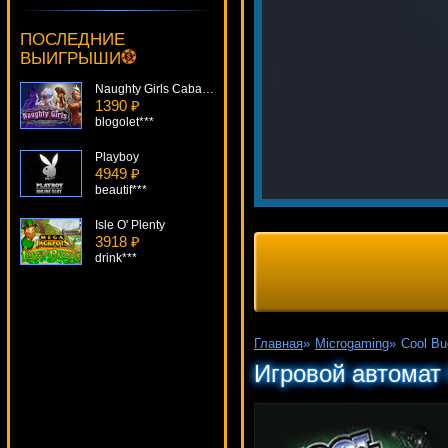
Fantastic Sevens
799 ₽
ПОСЛЕДНИЕ
lucky***
ВЫИГРЫШИ
Naughty Girls Cabaret
1390 ₽
blogolet***
Playboy
4949 ₽
beautif***
Isle O' Plenty
3918 ₽
drink***
Hoffmania
3294 ₽
Root77***
Главная
»
Microgaming
»
Cool Bu
Go Bananas!
Игровой автомат 
2018 ₽
Cteb***
Age Of Discovery
1031 ₽