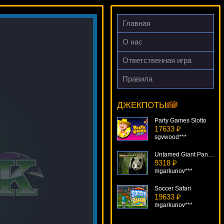
Главная
О нас
Ответственная игра
Правила
Sun Wukong
19549 ₽
superman***
ДЖЕКПОТЫ
Party Games Slotto
17633 ₽
sgvwood***
Untamed Giant Panda
9318 ₽
mgarkunov***
Soccer Safari
19633 ₽
mgarkunov***
The Lost Princess Anastasia