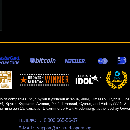
up of companies, 84, Spyrou Kyprianou Avenue, 4004, Limassol, Cyprus. The
84, Spyrou Kyprianou Avenue, 4004, Limassol, Cyprus, and Victory777 N.V. Li
helminalaan 13, Curacao, E-Commerce Park Vredenberg, authorized by Gover
ТЕЛЕФОН:
8 800 665-56-37
E-MAIL:
support@azino-tri-topora.top