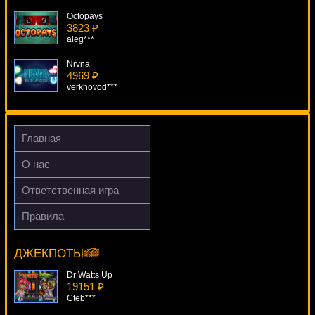
Octopays
3823 ₽
aleg***
Nrvna
4969 ₽
verkhovod***
Kawaii Kitty
4386 ₽
turen***
Главная
Pirates Treasures
О нас
3173 ₽
tank***
Ответственная игра
Thunderstruck
Правила
2822 ₽
Goblins Cave
kat***
14665 ₽
beautif***
ДЖЕКПОТЫ
Dr Watts Up
19151 ₽
Cteb***