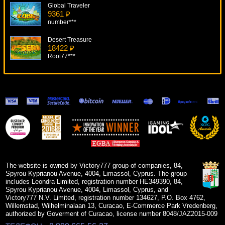
Global Traveler
9361 ₽
number***
Desert Treasure
18422 ₽
Root77***
Wolf Cub
17472 ₽
number***
Garden Of Riches
6143 ₽
Lucy***
Spiderman
11087 ₽
aleg***
The website is owned by Victory777 group of companies, 84,
Spyrou Kyprianou Avenue, 4004, Limassol, Cyprus. The group
includes Leondra Limited, registration number HE349390, 84,
Spyrou Kyprianou Avenue, 4004, Limassol, Cyprus, and
Victory777 N.V. Limited, registration number 134627, P.O. Box 4762,
Willemstad, Wilhelminalaan 13, Curacao, E-Commerce Park Vredenberg,
authorized by Goverment of Curacao, license number 8048/JAZ2015-009