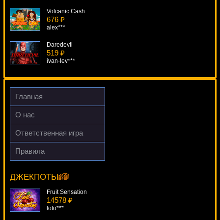
Volcanic Cash
676 ₽
alex***
Daredevil
519 ₽
ivan-lev***
Crocodopolis
1092 ₽
drink***
Главная
Frankie Dettori's Magic Seven
О нас
383 ₽
loto***
Ответственная игра
Golden Lotus
Правила
908 ₽
Aeronauts
loto***
16852 ₽
SmileLow***
ДЖЕКПОТЫ
Fruit Sensation
14578 ₽
loto***