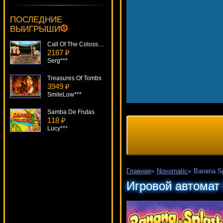
Stash Of The Titans
477 ₽
ПОСЛЕДНИЕ
sgvwood***
ВЫИГРЫШИ
Call Of The Colosseum
2187 ₽
Serg***
Treasures Of Tombs
3949 ₽
SmileLow***
Samba De Frutas
118 ₽
Lucy***
Hot Gems
2528 ₽
mgarkunov***
Главная
»
Novomatic
»
Banana S
Golden Planet
Игровой автомат
758 ₽
alex***
Dragon Island
2555 ₽