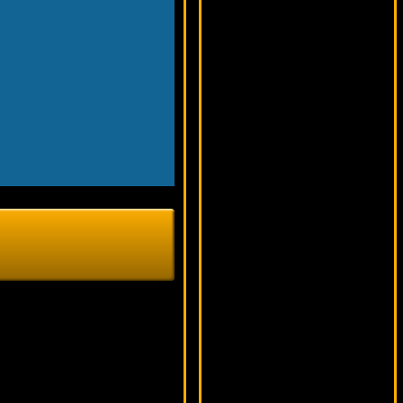
15108 ₽
aleg***
Sun Wukong
5432 ₽
drink***
Drive: Multiplier Mayhem
18971 ₽
SmileLow***