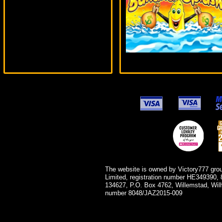
lucky***
The website is owned by Victory777 gro
Limited, registration number HE349390, 
134627, P.O. Box 4762, Willemstad, Wil
number 8048/JAZ2015-009