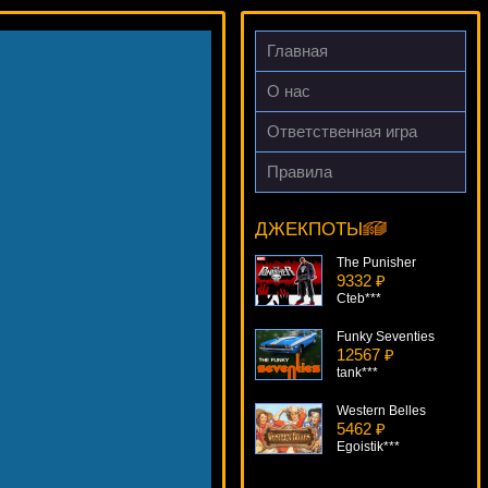
Главная
О нас
Ответственная игра
Правила
Lost
19466 ₽
sgvwood***
ДЖЕКПОТЫ
The Punisher
9332 ₽
Cteb***
Funky Seventies
12567 ₽
tank***
Western Belles
5462 ₽
Egoistik***
Mayan Moons