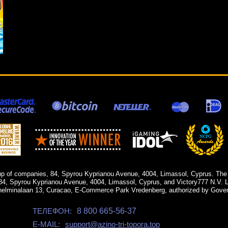
up of companies, 84, Spyrou Kyprianou Avenue, 4004, Limassol, Cyprus. The
84, Spyrou Kyprianou Avenue, 4004, Limassol, Cyprus, and Victory777 N.V. Li
helminalaan 13, Curacao, E-Commerce Park Vredenberg, authorized by Gover
ТЕЛЕФОН:
8 800 665-56-37
E-MAIL:
support@azino-tri-topora.top