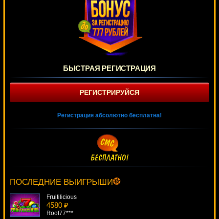
БЫСТРАЯ РЕГИСТРАЦИЯ
РЕГИСТРИРУЙСЯ
Регистрация абсолютно бесплатна!
Monster Mania
2301 ₽
alex***
ПОСЛЕДНИЕ ВЫИГРЫШИ
Fruitilicious
4580 ₽
Root77***