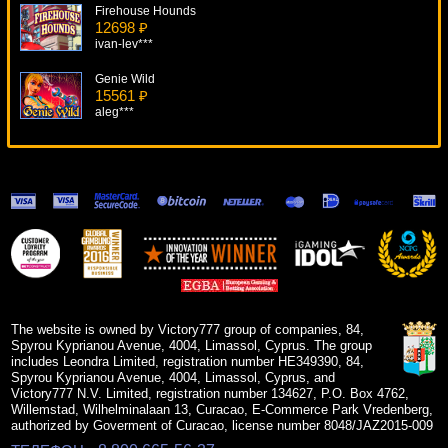
Firehouse Hounds
12698 ₽
ivan-lev***
Genie Wild
15561 ₽
aleg***
Dynasty
11781 ₽
blogolet***
Party Line
11628 ₽
mgarkunov***
Unicorn Legend
8614 ₽
loto***
The website is owned by Victory777 group of companies, 84,
Spyrou Kyprianou Avenue, 4004, Limassol, Cyprus. The group
includes Leondra Limited, registration number HE349390, 84,
Spyrou Kyprianou Avenue, 4004, Limassol, Cyprus, and
Victory777 N.V. Limited, registration number 134627, P.O. Box 4762,
Willemstad, Wilhelminalaan 13, Curacao, E-Commerce Park Vredenberg,
authorized by Goverment of Curacao, license number 8048/JAZ2015-009