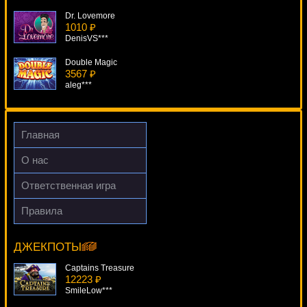
Dr. Lovemore
1010 ₽
DenisVS***
Double Magic
3567 ₽
aleg***
Trolls
1412 ₽
number***
Главная
Centre Court
О нас
1546 ₽
loto***
Ответственная игра
Triple Wins star Ticket
Правила
4566 ₽
Wasabi-San
blogolet***
19766 ₽
sgvwood***
ДЖЕКПОТЫ
Captains Treasure
12223 ₽
SmileLow***